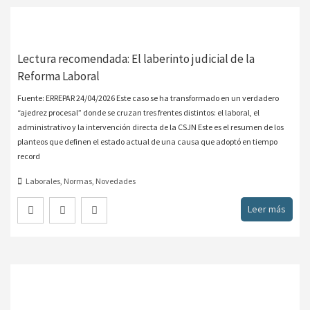
Lectura recomendada: El laberinto judicial de la
Reforma Laboral
Fuente: ERREPAR 24/04/2026 Este caso se ha transformado en un verdadero
“ajedrez procesal” donde se cruzan tres frentes distintos: el laboral, el
administrativo y la intervención directa de la CSJN Este es el resumen de los
planteos que definen el estado actual de una causa que adoptó en tiempo
record
Laborales
,
Normas
,
Novedades
Leer más