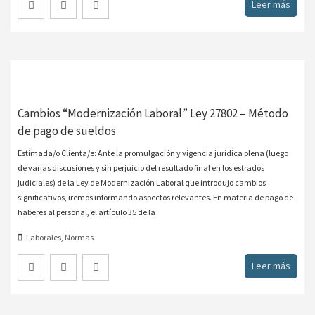
Leer más
Cambios “Modernización Laboral” Ley 27802 – Método
de pago de sueldos
Estimada/o Clienta/e: Ante la promulgación y vigencia jurídica plena (luego
de varias discusiones y sin perjuicio del resultado final en los estrados
judiciales) de la Ley de Modernización Laboral que introdujo cambios
significativos, iremos informando aspectos relevantes. En materia de pago de
haberes al personal, el artículo 35 de la
Laborales
,
Normas
Leer más