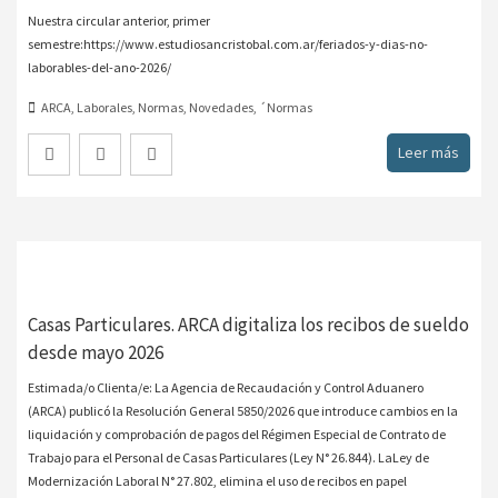
Nuestra circular anterior, primer
semestre:https://www.estudiosancristobal.com.ar/feriados-y-dias-no-
laborables-del-ano-2026/
ARCA
,
Laborales
,
Normas
,
Novedades
,
´Normas
Leer más
Casas Particulares. ARCA digitaliza los recibos de sueldo
desde mayo 2026
Estimada/o Clienta/e: La Agencia de Recaudación y Control Aduanero
(ARCA) publicó la Resolución General 5850/2026 que introduce cambios en la
liquidación y comprobación de pagos del Régimen Especial de Contrato de
Trabajo para el Personal de Casas Particulares (Ley N° 26.844). LaLey de
Modernización Laboral N° 27.802, elimina el uso de recibos en papel