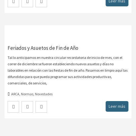
Leer más
Feriados y Asuetos de Fin de Año
Tal lo anticipamos en nuestra circular recordatoria de inicio de mes, con el
correr de diciembre se fueron estableciendo nuevos asuetos y días no
laborables en relación con las fiestas de fin de año. Pasamos en limpio aquí las
difundidas para que pueda programar sus actividades productivas,
comerciales, de servicios,
ARCA
,
Normas
,
Novedades
Leer más