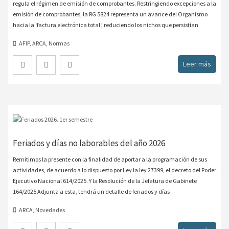
regula el régimen de emisión de comprobantes. Restringiendo excepciones a la
emisión de comprobantes, la RG 5824 representa un avance del Organismo
hacia la ‘factura electrónica total‘, reduciendo los nichos que persistían
AFIP
,
ARCA
,
Normas
Leer más
Feriados y días no laborables del año 2026
Remitimos la presente con la finalidad de aportar a la programación de sus
actividades, de acuerdo a lo dispuesto por Ley la ley 27399, el decreto del Poder
Ejecutivo Nacional 614/2025. Y la Resolución de la Jefatura de Gabinete
164/2025 Adjunta a esta, tendrá un detalle de feriados y días
ARCA
,
Novedades