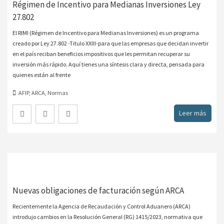
Régimen de Incentivo para Medianas Inversiones Ley
27.802
El RIMI (Régimen de Incentivo para Medianas Inversiones) es un programa
creado por Ley 27.802 -Titulo XXIII-para que las empresas que decidan invertir
en el país reciban beneficios impositivos que les permitan recuperar su
inversión más rápido. Aquí tienes una síntesis clara y directa, pensada para
quienes están al frente
AFIP
,
ARCA
,
Normas
Leer más
Nuevas obligaciones de facturación según ARCA
Recientemente la Agencia de Recaudación y Control Aduanero (ARCA)
introdujo cambios en la Resolución General (RG) 1415/2023, normativa que