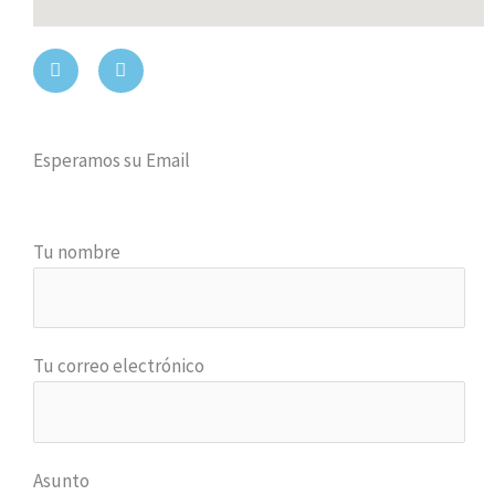
F
I
a
n
c
s
e
t
b
a
o
g
Esperamos su Email
o
r
k
a
-
m
f
Tu nombre
Tu correo electrónico
Asunto