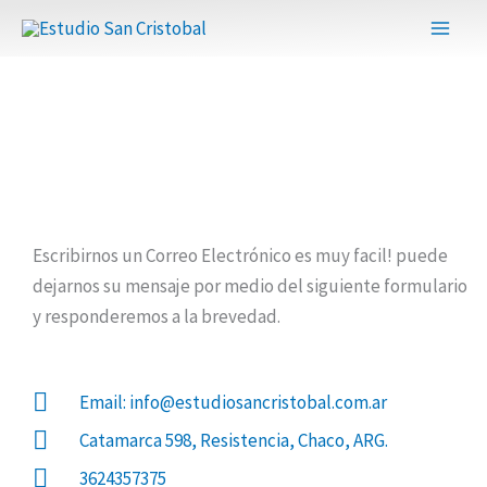
Ir
al
contenido
Contacto
Escribirnos un Correo Electrónico es muy facil! puede
dejarnos su mensaje por medio del siguiente formulario
y responderemos a la brevedad.
Email: info@estudiosancristobal.com.ar
Catamarca 598, Resistencia, Chaco, ARG.
3624357375