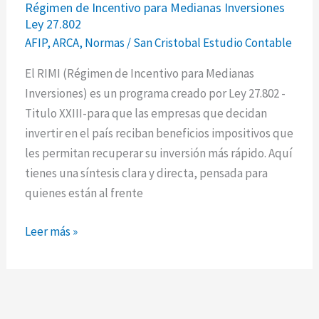
Régimen de Incentivo para Medianas Inversiones
de
Ley 27.802
Incentivo
AFIP
,
ARCA
,
Normas
/
San Cristobal Estudio Contable
para
Medianas
El RIMI (Régimen de Incentivo para Medianas
Inversiones
Inversiones) es un programa creado por Ley 27.802 -
Ley
Titulo XXIII-para que las empresas que decidan
27.802
invertir en el país reciban beneficios impositivos que
les permitan recuperar su inversión más rápido. Aquí
tienes una síntesis clara y directa, pensada para
quienes están al frente
Leer más »