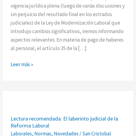
–
vigencia jurídica plena (luego de varias discusiones y
Método
sin perjuicio del resultado final en los estrados
de
judiciales) de la Ley de Modernización Laboral que
pago
introdujo cambios significativos, iremos informando
de
aspectos relevantes. En materia de pago de haberes
sueldos
al personal, el artículo 35 de la […]
Leer más »
Lectura
Lectura recomendada: El laberinto judicial de la
recomendada:
Reforma Laboral
El
Laborales
,
Normas
,
Novedades
/
San Cristobal