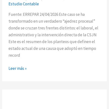
laberinto
Estudio Contable
judicial
de
Fuente: ERREPAR 24/04/2026 Este caso se ha
la
transformado en un verdadero “ajedrez procesal”
Reforma
donde se cruzan tres frentes distintos: el laboral, el
Laboral
administrativo y la intervención directa de la CSJN
Este es el resumen de los planteos que definen el
estado actual de una causa que adoptó en tiempo
record
Leer más »
Régimen