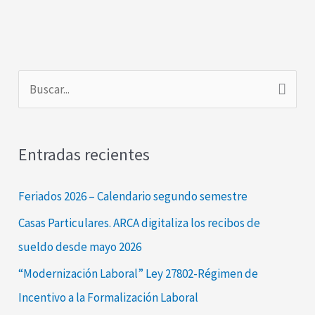
B
u
s
Entradas recientes
c
a
Feriados 2026 – Calendario segundo semestre
r
Casas Particulares. ARCA digitaliza los recibos de
p
sueldo desde mayo 2026
o
“Modernización Laboral” Ley 27802-Régimen de
r
Incentivo a la Formalización Laboral
: