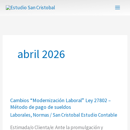
Ir
al
contenido
abril 2026
Cambios
Cambios “Modernización Laboral” Ley 27802 –
“Modernización
Método de pago de sueldos
Laboral”
Laborales
,
Normas
/
San Cristobal Estudio Contable
Ley
27802
Estimada/o Clienta/e: Ante la promulgación y