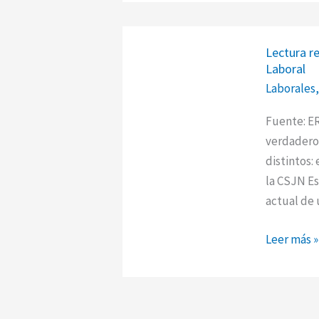
Lectura
Lectura r
recomend
Laboral
El
Laborales
laberinto
judicial
Fuente: ER
de
verdadero 
la
distintos: 
Reforma
la CSJN Es
Laboral
actual de
Leer más »