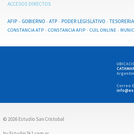
ACCESOS DIRECTOS
AFIP
–
GOBIERNO
ATP
PODER LEGISLATIVO
TESORERIA
–
–
–
CONSTANCIA ATP
CONSTANCIA AFIP
CUIL ONLINE
MUNIC
–
–
–
UBICACI
CATAMA
Argentin
Correo E
info@es
© 2026 Estudio San Cristobal
by Estudio2k1.com.ar