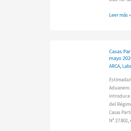
Leer más »
Casas
Casas Part
Particulare
mayo 202
ARCA
ARCA
,
Lab
digitaliza
los
Estimada/o
recibos
Aduanero (
de
introduce 
sueldo
del Régime
desde
Casas Part
mayo
N° 27.802,
2026