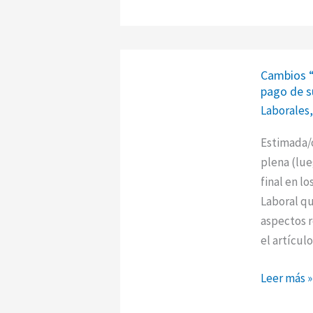
Cambios
Cambios “
“Moderniz
pago de s
Laboral”
Laborales
Ley
27802
Estimada/o
–
plena (lue
Método
final en l
de
Laboral qu
pago
aspectos r
de
el artículo
sueldos
Leer más »