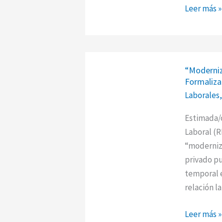
Leer más »
“Moderniz
“Moderniz
Laboral”
Formaliza
Ley
Laborales
27802-
Régimen
Estimada/o
de
Laboral (R
Incentivo
“moderniza
a
privado pu
la
temporal e
Formaliza
relación la
Laboral
Leer más »