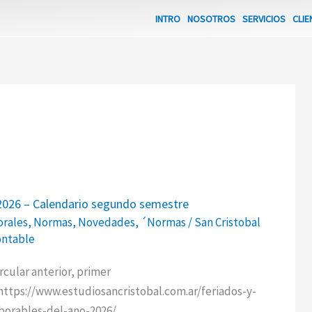
INTRO
NOSOTROS
SERVICIOS
CLIE
2026 – Calendario segundo semestre
orales
,
Normas
,
Novedades
,
´Normas
/
San Cristobal
ontable
o
rcular anterior, primer
ttps://www.estudiosancristobal.com.ar/feriados-y-
aborables-del-ano-2026/