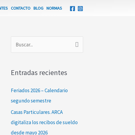
NTES
CONTACTO
BLOG
NORMAS
B
u
s
Entradas recientes
c
a
Feriados 2026 – Calendario
r
segundo semestre
p
Casas Particulares. ARCA
o
digitaliza los recibos de sueldo
r
desde mayo 2026