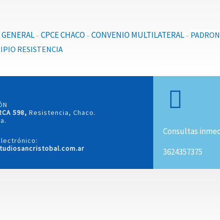
 GENERAL
CPCE CHACO
CONVENIO MULTILATERAL
PADRO
–
–
–
IPIO RESISTENCIA
ÓN
RCA 598,
Resistencia, Chaco.
a.
Consultas inmed
lectrónico:
tudiosancristobal.com.ar
3624357375