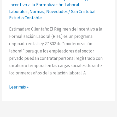
Incentivo a la Formalización Laboral
Ley
Laborales
,
Normas
,
Novedades
/
San Cristobal
27802-
Estudio Contable
Régimen
de
Estimada/o Clienta/e: El Régimen de Incentivo a la
Incentivo
Formalización Laboral (RIFL) es un programa
a
originado en la Ley 27.802 de “modernización
la
laboral” para que los empleadores del sector
Formalización
privado puedan contratar personal registrado con
Laboral
un ahorro temporal en las cargas sociales durante
los primeros años de la relación laboral. A
Leer más »