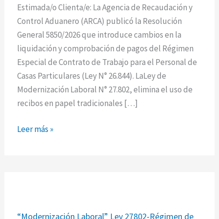
recibos
Estimada/o Clienta/e: La Agencia de Recaudación y
de
Control Aduanero (ARCA) publicó la Resolución
sueldo
General 5850/2026 que introduce cambios en la
desde
liquidación y comprobación de pagos del Régimen
mayo
Especial de Contrato de Trabajo para el Personal de
2026
Casas Particulares (Ley N° 26.844). LaLey de
Modernización Laboral N° 27.802, elimina el uso de
recibos en papel tradicionales […]
Leer más »
“Modernización
“Modernización Laboral” Ley 27802-Régimen de
Laboral”