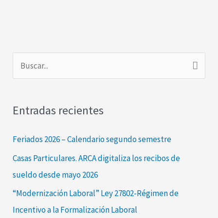
B
u
s
Entradas recientes
c
a
Feriados 2026 – Calendario segundo semestre
r
Casas Particulares. ARCA digitaliza los recibos de
p
sueldo desde mayo 2026
o
“Modernización Laboral” Ley 27802-Régimen de
r
Incentivo a la Formalización Laboral
: