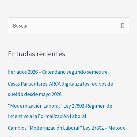
B
u
s
Entradas recientes
c
a
Feriados 2026 – Calendario segundo semestre
r
Casas Particulares. ARCA digitaliza los recibos de
p
sueldo desde mayo 2026
o
“Modernización Laboral” Ley 27802-Régimen de
r
Incentivo a la Formalización Laboral
:
Cambios “Modernización Laboral” Ley 27802 – Método