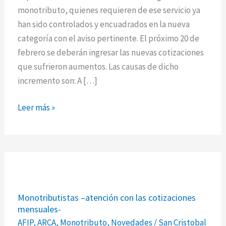
monotributo, quienes requieren de ese servicio ya
han sido controlados y encuadrados en la nueva
categoría con el aviso pertinente. El próximo 20 de
febrero se deberán ingresar las nuevas cotizaciones
que sufrieron aumentos. Las causas de dicho
incremento son: A […]
Leer más »
Monotributistas
Monotributistas –atención con las cotizaciones
–
mensuales-
atención
AFIP
,
ARCA
,
Monotributo
,
Novedades
/
San Cristobal