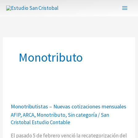
Ir
al
contenido
Monotributo
Monotributistas
Monotributistas – Nuevas cotizaciones mensuales
–
AFIP
,
ARCA
,
Monotributo
,
Sin categoría
/
San
Nuevas
Cristobal Estudio Contable
cotizaciones
mensuales
El pasado 5 de febrero venció la recategorización del