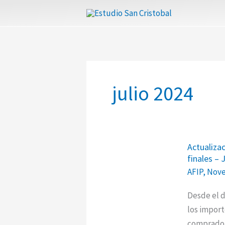
Ir
al
contenido
julio 2024
Actualizac
Actualiza
de
finales – 
importes
AFIP
,
Nove
en
facturació
Desde el d
a
los importe
consumido
comprador,