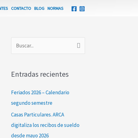
NTES
CONTACTO
BLOG
NORMAS
B
u
s
Entradas recientes
c
a
Feriados 2026 – Calendario
r
segundo semestre
p
Casas Particulares. ARCA
o
digitaliza los recibos de sueldo
r
desde mayo 2026