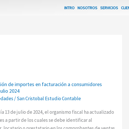
INTRO
NOSOTROS
SERVICIOS
CLIE
ión
ción de importes en facturación a consumidores
Julio 2024
dades
/
San Cristobal Estudio Contable
n
ía 13 de julio de 2024, el organismo fiscal ha actualizado
s a partir de los cuales se debe identificar al
res
 locatario o prestatario en los comprobantes de ventas