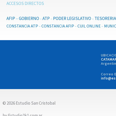
ACCESOS DIRECTOS
AFIP
–
GOBIERNO
ATP
PODER LEGISLATIVO
TESORERIA
–
–
–
CONSTANCIA ATP
CONSTANCIA AFIP
CUIL ONLINE
MUNIC
–
–
–
UBICACI
CATAMA
Argentin
Correo E
info@es
© 2026 Estudio San Cristobal
by Estudio2k1.com.ar