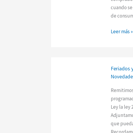
finales
cuando se 
–
de consumi
Julio
2024
Leer más »
Feriados
Feriados 
y
Novedade
días
no
Remitimos 
laborable
programaci
del
Ley la ley
año
Adjuntamo
2024
que pueda 
–
Recordam