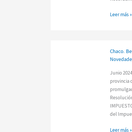
2do
semestre
Leer más »
Chaco.
Chaco. Ben
Beneficios
Novedade
fiscales.
Medidas
Junio 2024
de
provincia 
alivio
promulgada
temporal
Resolución
IMPUESTO
del Impues
Leer más »