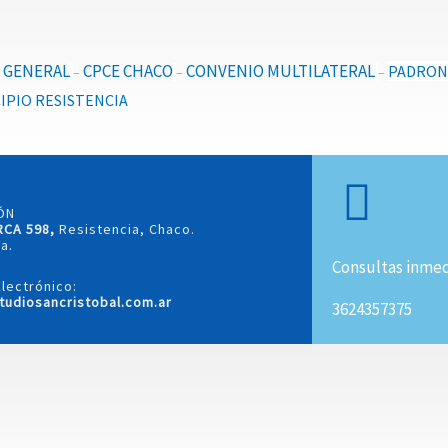
 GENERAL
CPCE CHACO
CONVENIO MULTILATERAL
PADRO
–
–
–
IPIO RESISTENCIA
ÓN
RCA 598,
Resistencia, Chaco.
a.
Consultas inmed
lectrónico:
tudiosancristobal.com.ar
3624357375