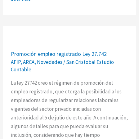
Promoción
Promoción empleo registrado Ley 27.742
empleo
AFIP
,
ARCA
,
Novedades
/
San Cristobal Estudio
registrado
Contable
Ley
27.742
La ley 27742 creo el régimen de promoción del
empleo registrado, que otorga la posibilidad a los
empleadores de regularizar relaciones laborales
vigentes del sector privado iniciadas con
anterioridad al 5 de julio de este año. A continuación,
algunos detalles para que pueda evaluar su
inclusión, considerando que hay tiempo