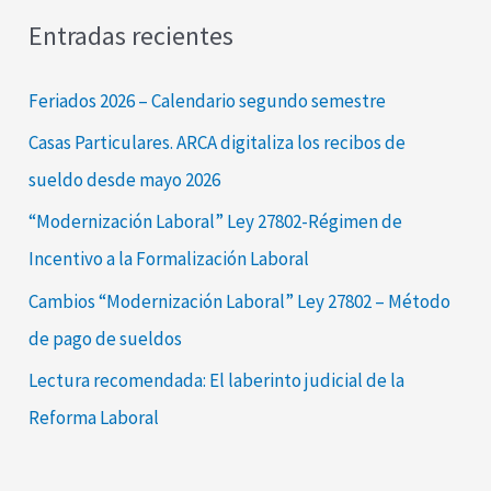
s
Entradas recientes
c
a
Feriados 2026 – Calendario segundo semestre
r
Casas Particulares. ARCA digitaliza los recibos de
p
sueldo desde mayo 2026
o
“Modernización Laboral” Ley 27802-Régimen de
r
Incentivo a la Formalización Laboral
:
Cambios “Modernización Laboral” Ley 27802 – Método
de pago de sueldos
Lectura recomendada: El laberinto judicial de la
Reforma Laboral