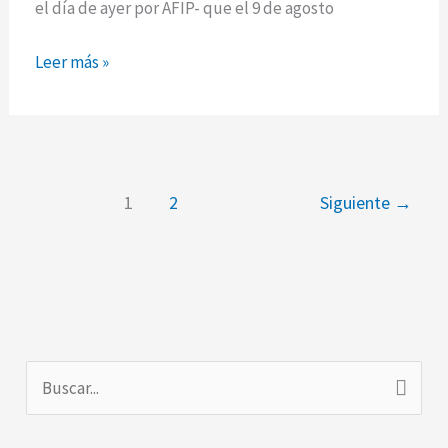
el día de ayer por AFIP- que el 9 de agosto
Leer más »
1
2
Siguiente
→
B
u