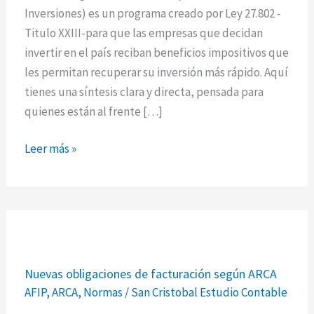
Inversiones
Inversiones) es un programa creado por Ley 27.802 -
Ley
Titulo XXIII-para que las empresas que decidan
27.802
invertir en el país reciban beneficios impositivos que
les permitan recuperar su inversión más rápido. Aquí
tienes una síntesis clara y directa, pensada para
quienes están al frente […]
Leer más »
Nuevas
Nuevas obligaciones de facturación según ARCA
obligaciones
AFIP
,
ARCA
,
Normas
/
San Cristobal Estudio Contable
de