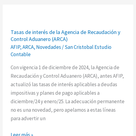
Tasas
Tasas de interés de la Agencia de Recaudación y
de
Control Aduanero (ARCA)
interés
AFIP
,
ARCA
,
Novedades
/
San Cristobal Estudio
de
Contable
la
Agencia
Con vigencia 1 de diciembre de 2024, la Agencia de
de
Recaudación y Control Aduanero (ARCA), antes AFIP,
Recaudación
actualizó las tasas de interés aplicables a deudas
y
impositivas y planes de pago aplicables a
Control
diciembre/24 y enero/25. La adecuación permanente
Aduanero
no es una novedad, pero apelamos a estas líneas
(ARCA)
para advertir un
Leer más »