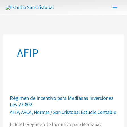
Ir
al
contenido
AFIP
Régimen
Régimen de Incentivo para Medianas Inversiones
de
Ley 27.802
Incentivo
AFIP
,
ARCA
,
Normas
/
San Cristobal Estudio Contable
para
Medianas
El RIMI (Régimen de Incentivo para Medianas