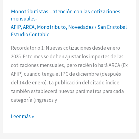
Monotributistas
Monotributistas –atención con las cotizaciones
–
mensuales-
atención
AFIP
,
ARCA
,
Monotributo
,
Novedades
/
San Cristobal
con
Estudio Contable
las
cotizaciones
Recordatorio 1: Nuevas cotizaciones desde enero
mensuales-
2025. Este mes se deben ajustar los importes de las
cotizaciones mensuales, pero recién lo hará ARCA (Ex
AFIP) cuando tenga el IPC de diciembre (después
del 14 de enero). La publicación del citado índice
también establecerá nuevos parámetros para cada
categoría (ingresos y
Leer más »