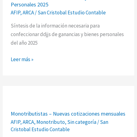
Personales 2025
–
AFIP
,
ARCA
/
San Cristobal Estudio Contable
Ganancias
y
Síntesis de la información necesaria para
Bienes
confeccionar ddjjs de ganancias y bienes personales
Personales
del año 2025
2025
Leer más »
Monotributistas
Monotributistas – Nuevas cotizaciones mensuales
–
AFIP
,
ARCA
,
Monotributo
,
Sin categoría
/
San
Nuevas
Cristobal Estudio Contable
cotizaciones