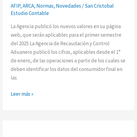
los
AFIP
,
ARCA
,
Normas
,
Novedades
/
San Cristobal
importes
Estudio Contable
de
facturación
La Agencia publicó los nuevos valores en su página
para
web, que serán aplicables para el primer semestre
identificar
del 2025 La Agencia de Recaudación y Control
a
Aduanero publicó los cifras, aplicables desde el 1°
consumidores
de enero, de las operaciones a partir de los cuales se
finales
deben identificar los datos del consumidor final en
las
Leer más »