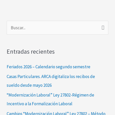
B
u
s
Entradas recientes
c
a
Feriados 2026 – Calendario segundo semestre
r
Casas Particulares. ARCA digitaliza los recibos de
p
sueldo desde mayo 2026
o
“Modernización Laboral” Ley 27802-Régimen de
r
Incentivo a la Formalización Laboral
:
Cambios “Modernización Laboral” Ley 27802 – Método