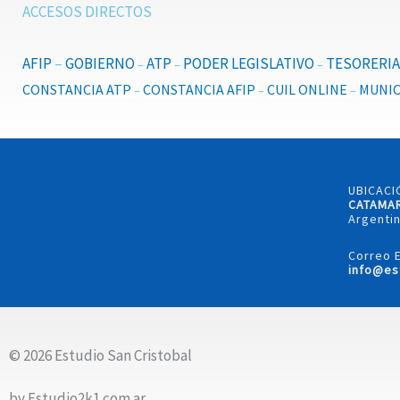
ACCESOS DIRECTOS
AFIP
–
GOBIERNO
ATP
PODER LEGISLATIVO
TESORERIA
–
–
–
CONSTANCIA ATP
CONSTANCIA AFIP
CUIL ONLINE
MUNIC
–
–
–
UBICACI
CATAMA
Argentin
Correo E
info@es
© 2026 Estudio San Cristobal
by Estudio2k1.com.ar