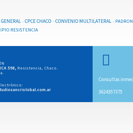
 GENERAL
CPCE CHACO
CONVENIO MULTILATERAL
PADRO
–
–
–
IPIO RESISTENCIA
ÓN
RCA 598,
Resistencia, Chaco.
a.
Consultas inmed
lectrónico:
tudiosancristobal.com.ar
3624357375