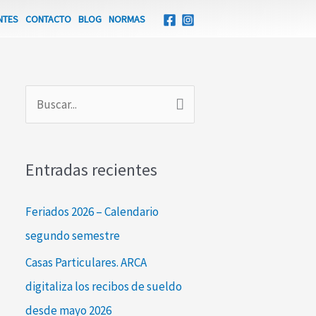
NTES
CONTACTO
BLOG
NORMAS
B
u
s
Entradas recientes
c
a
Feriados 2026 – Calendario
r
segundo semestre
p
Casas Particulares. ARCA
o
digitaliza los recibos de sueldo
r
desde mayo 2026