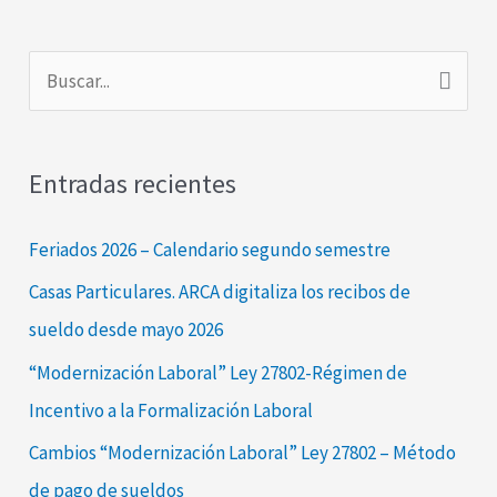
B
u
s
Entradas recientes
c
a
Feriados 2026 – Calendario segundo semestre
r
Casas Particulares. ARCA digitaliza los recibos de
p
sueldo desde mayo 2026
o
“Modernización Laboral” Ley 27802-Régimen de
r
Incentivo a la Formalización Laboral
:
Cambios “Modernización Laboral” Ley 27802 – Método
de pago de sueldos