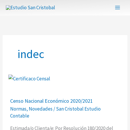
Ir
al
contenido
indec
Censo
Censo Nacional Económico 2020/2021
Nacional
Normas
,
Novedades
/
San Cristobal Estudio
Económico
Contable
2020/2021
Estimada/o Clienta/e: Por Resolución 180/2020 del