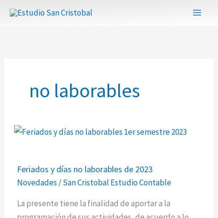
Ir
al
contenido
no laborables
Feriados
Feriados y días no laborables de 2023
y
Novedades
/
San Cristobal Estudio Contable
días
no
La presente tiene la finalidad de aportar a la
laborables
programación de sus actividades, de acuerdo a lo