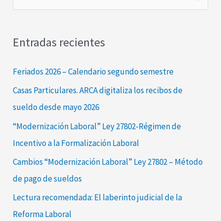
u
s
Entradas recientes
c
a
Feriados 2026 – Calendario segundo semestre
r
Casas Particulares. ARCA digitaliza los recibos de
p
sueldo desde mayo 2026
o
“Modernización Laboral” Ley 27802-Régimen de
r
Incentivo a la Formalización Laboral
:
Cambios “Modernización Laboral” Ley 27802 – Método
de pago de sueldos
Lectura recomendada: El laberinto judicial de la
Reforma Laboral