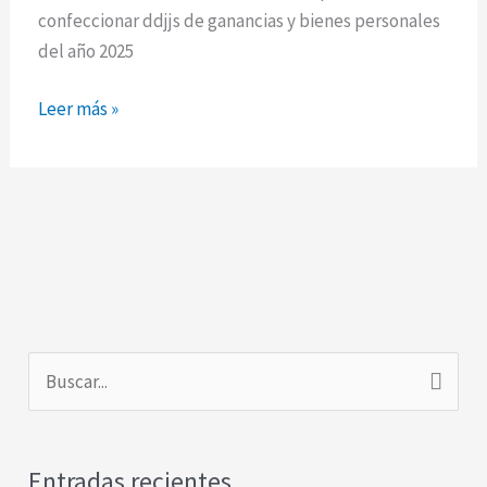
Bienes
confeccionar ddjjs de ganancias y bienes personales
Personales
del año 2025
2025
Leer más »
B
u
s
Entradas recientes