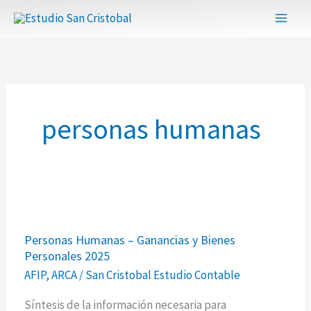
Ir
al
contenido
personas humanas
Personas
Personas Humanas – Ganancias y Bienes
Humanas
Personales 2025
–
AFIP
,
ARCA
/
San Cristobal Estudio Contable
Ganancias
y
Síntesis de la información necesaria para