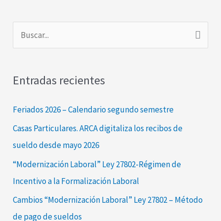
B
u
s
Entradas recientes
c
a
Feriados 2026 – Calendario segundo semestre
r
Casas Particulares. ARCA digitaliza los recibos de
p
sueldo desde mayo 2026
o
“Modernización Laboral” Ley 27802-Régimen de
r
Incentivo a la Formalización Laboral
:
Cambios “Modernización Laboral” Ley 27802 – Método
de pago de sueldos