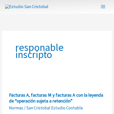
Ir
al
contenido
responable
inscripto
Facturas
Facturas A, facturas M y facturas A con la leyenda
A,
de “operación sujeta a retención”
facturas
Normas
/
San Cristobal Estudio Contable
M