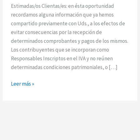
y
Estimadas/os Clientas/es: en ésta oportunidad
facturas
recordamos alguna información que ya hemos
A
compartido previamente con Uds., a los efectos de
con
evitar consecuencias por la recepción de
la
determinados comprobantes y pagos de los mismos.
leyenda
Los contribuyentes que se incorporan como
de
Responsables Inscriptos en el IVA y no reúnen
“operación
determinadas condiciones patrimoniales, o […]
sujeta
a
Leer más »
retención”