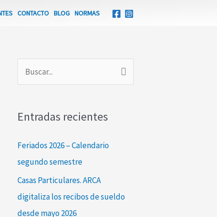
NTES
CONTACTO
BLOG
NORMAS
B
u
s
Entradas recientes
c
a
Feriados 2026 – Calendario
r
segundo semestre
p
Casas Particulares. ARCA
o
digitaliza los recibos de sueldo
r
desde mayo 2026