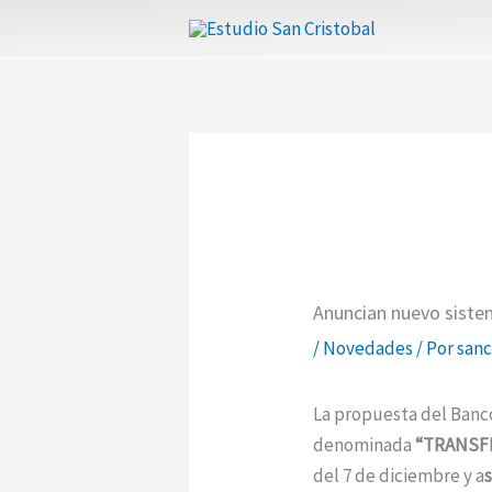
Ir
al
contenido
Anuncian nuevo sist
/
Novedades
/ Por
sanc
La propuesta del Banco
denominada
“TRANSFE
del 7 de diciembre y a