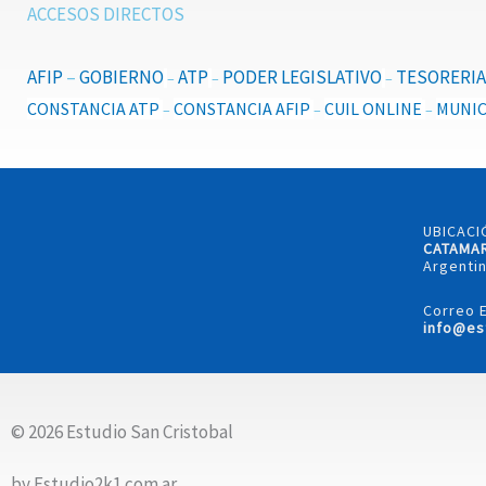
ACCESOS DIRECTOS
AFIP
–
GOBIERNO
ATP
PODER LEGISLATIVO
TESORERIA
–
–
–
CONSTANCIA ATP
CONSTANCIA AFIP
CUIL ONLINE
MUNIC
–
–
–
UBICACI
CATAMA
Argentin
Correo E
info@es
© 2026 Estudio San Cristobal
by Estudio2k1.com.ar