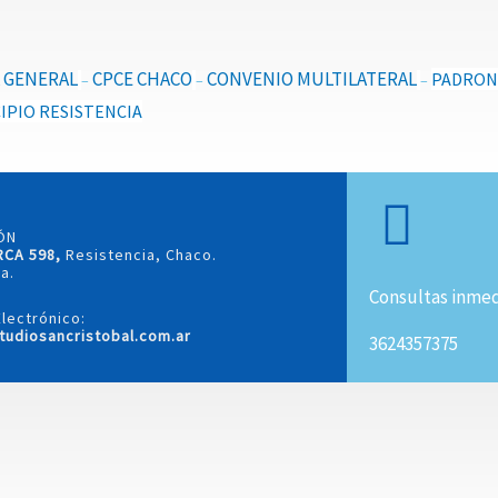
 GENERAL
CPCE CHACO
CONVENIO MULTILATERAL
PADRO
–
–
–
IPIO RESISTENCIA
ÓN
RCA 598,
Resistencia, Chaco.
a.
Consultas inmed
lectrónico:
tudiosancristobal.com.ar
3624357375