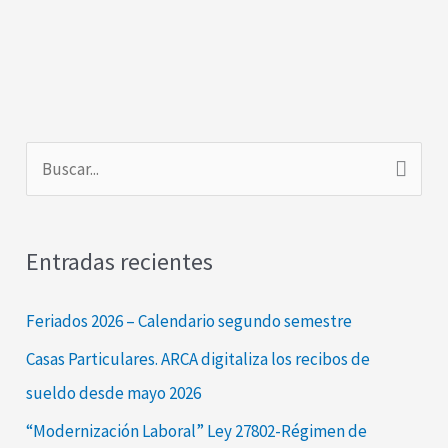
B
u
s
Entradas recientes
c
a
Feriados 2026 – Calendario segundo semestre
r
Casas Particulares. ARCA digitaliza los recibos de
p
sueldo desde mayo 2026
o
“Modernización Laboral” Ley 27802-Régimen de
r