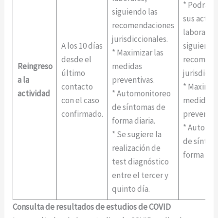
* Podrán v
siguiendo las
sus activ
recomendaciones
laborales,
jurisdiccionales.
A los 10 días
siguiendo 
* Maximizar las
desde el
recomend
Reingreso
medidas
último
jurisdicci
a la
preventivas.
contacto
* Maximiza
actividad
* Automonitoreo
con el caso
medidas
de síntomas de
confirmado.
preventiv
forma diaria.
* Automo
* Se sugiere la
de síntom
realización de
forma diar
test diagnóstico
entre el tercer y
quinto día.
Consulta de resultados de estudios de COVID