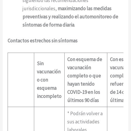
siguiendo las recomendaciones
jurisdiccionales,
maximizando las medidas
preventivas y realizando el automonitoreo de
síntomas de forma diaria
.
Contactos estrechos sin síntomas
Con esquema de
Con esqu
Sin
vacunación
vacunaci
vacunación
completo o que
completo
o con
hayan tenido
refuerzo 
esquema
COVID-19 en los
de 14 días
incompleto
últimos 90 días
última ap
* Podrán volver a
sus actividades
laborales,