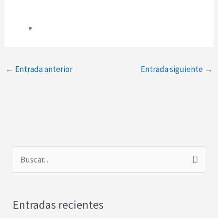
←
Entrada anterior
Entrada siguiente
→
B
u
s
Entradas recientes
c