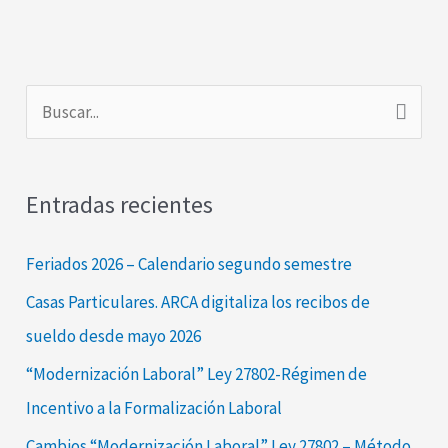
B
u
s
Entradas recientes
c
a
Feriados 2026 – Calendario segundo semestre
r
Casas Particulares. ARCA digitaliza los recibos de
p
sueldo desde mayo 2026
o
“Modernización Laboral” Ley 27802-Régimen de
r
Incentivo a la Formalización Laboral
:
Cambios “Modernización Laboral” Ley 27802 – Método