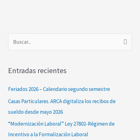
B
u
s
Entradas recientes
c
a
Feriados 2026 – Calendario segundo semestre
r
Casas Particulares. ARCA digitaliza los recibos de
p
sueldo desde mayo 2026
o
“Modernización Laboral” Ley 27802-Régimen de
r
Incentivo a la Formalización Laboral
: