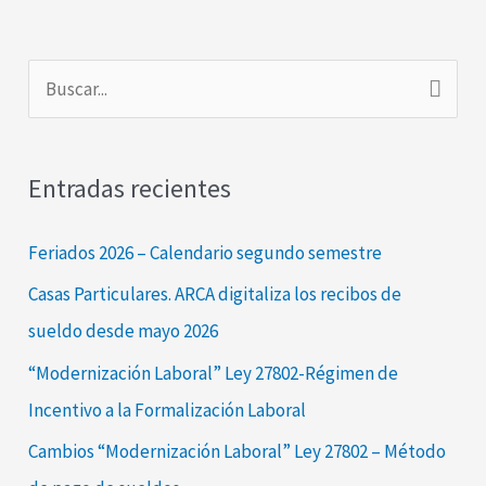
B
u
s
Entradas recientes
c
a
Feriados 2026 – Calendario segundo semestre
r
Casas Particulares. ARCA digitaliza los recibos de
p
sueldo desde mayo 2026
o
“Modernización Laboral” Ley 27802-Régimen de
r
Incentivo a la Formalización Laboral
:
Cambios “Modernización Laboral” Ley 27802 – Método