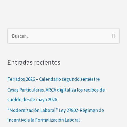
B
u
s
Entradas recientes
c
a
Feriados 2026 – Calendario segundo semestre
r
Casas Particulares. ARCA digitaliza los recibos de
p
sueldo desde mayo 2026
o
“Modernización Laboral” Ley 27802-Régimen de
r
Incentivo a la Formalización Laboral
: