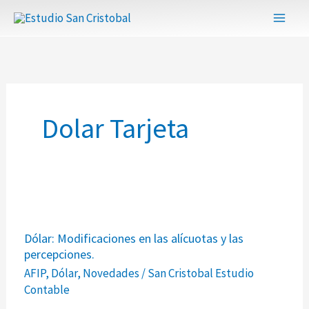
Ir
al
contenido
Dolar Tarjeta
Dólar:
Dólar: Modificaciones en las alícuotas y las
Modificaciones
percepciones.
en
AFIP
,
Dólar
,
Novedades
/
San Cristobal Estudio
las
Contable
alícuotas