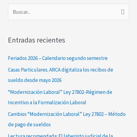
B
u
s
Entradas recientes
c
a
Feriados 2026 – Calendario segundo semestre
r
Casas Particulares. ARCA digitaliza los recibos de
p
sueldo desde mayo 2026
o
“Modernización Laboral” Ley 27802-Régimen de
r
Incentivo a la Formalización Laboral
:
Cambios “Modernización Laboral” Ley 27802 – Método
de pago de sueldos
Lectura recomendada: El laberinto judicial de la