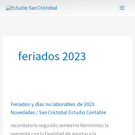
Ir
al
contenido
feriados 2023
Feriados
Feriados y días no laborables de 2023
y
Novedades
/
San Cristobal Estudio Contable
días
no
recordatorio segundo semestre Remitimos la
laborables
presente con la finalidad de aportar a la