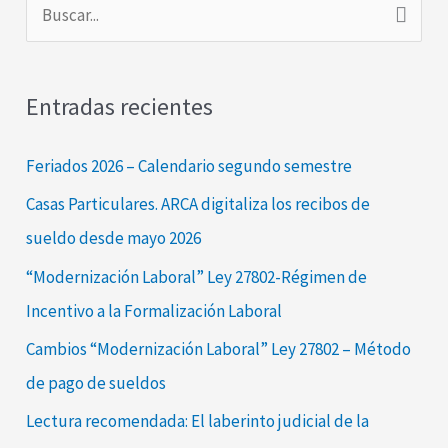
B
u
s
Entradas recientes
c
a
Feriados 2026 – Calendario segundo semestre
r
Casas Particulares. ARCA digitaliza los recibos de
p
sueldo desde mayo 2026
o
“Modernización Laboral” Ley 27802-Régimen de
r
Incentivo a la Formalización Laboral
:
Cambios “Modernización Laboral” Ley 27802 – Método
de pago de sueldos
Lectura recomendada: El laberinto judicial de la