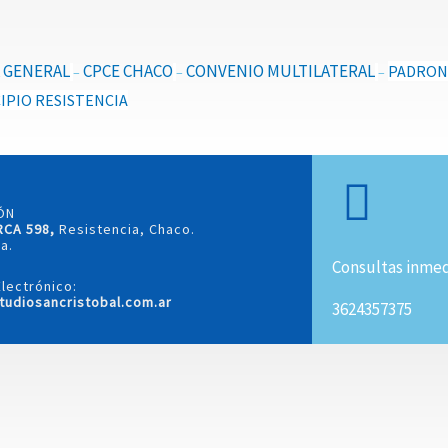
 GENERAL
CPCE CHACO
CONVENIO MULTILATERAL
PADRO
–
–
–
IPIO RESISTENCIA
ÓN
RCA 598,
Resistencia, Chaco.
a.
Consultas inmed
lectrónico:
tudiosancristobal.com.ar
3624357375