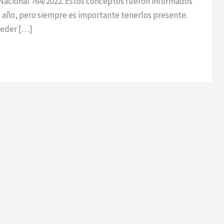
Nacional 764/2022. Estos conceptos fueron informados
 el año, pero siempre es importante tenerlos presente.
eder […]