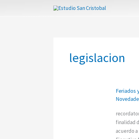
Ir
al
contenido
legislacion
Feriados
Feriados y
y
Novedade
días
no
recordato
laborable
finalidad 
de
acuerdo a 
2023