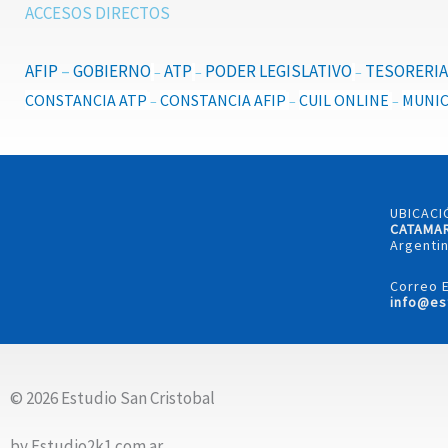
ACCESOS DIRECTOS
AFIP
–
GOBIERNO
ATP
PODER LEGISLATIVO
TESORERIA
–
–
–
CONSTANCIA ATP
CONSTANCIA AFIP
CUIL ONLINE
MUNIC
–
–
–
UBICACI
CATAMA
Argentin
Correo E
info@es
© 2026 Estudio San Cristobal
by Estudio2k1.com.ar