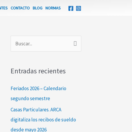
NTES
CONTACTO
BLOG
NORMAS
B
u
s
Entradas recientes
c
a
Feriados 2026 – Calendario
r
segundo semestre
p
Casas Particulares. ARCA
o
digitaliza los recibos de sueldo
r
desde mayo 2026