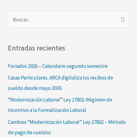
B
u
s
Entradas recientes
c
a
Feriados 2026 – Calendario segundo semestre
r
Casas Particulares. ARCA digitaliza los recibos de
p
sueldo desde mayo 2026
o
“Modernización Laboral” Ley 27802-Régimen de
r
Incentivo a la Formalización Laboral
:
Cambios “Modernización Laboral” Ley 27802 – Método
de pago de sueldos