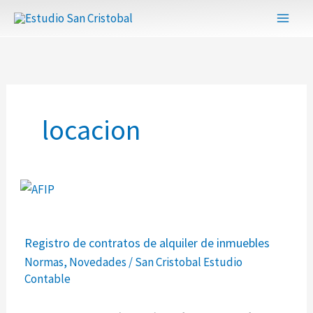
Ir
al
contenido
locacion
Registro
Registro de contratos de alquiler de inmuebles
de
Normas
,
Novedades
/
San Cristobal Estudio
contratos
Contable
de
alquiler