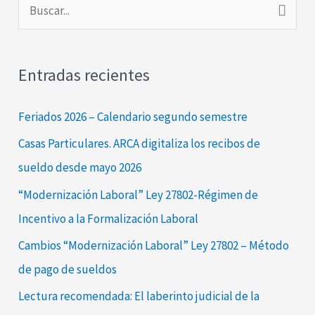
B
u
s
Entradas recientes
c
a
Feriados 2026 – Calendario segundo semestre
r
Casas Particulares. ARCA digitaliza los recibos de
p
sueldo desde mayo 2026
o
“Modernización Laboral” Ley 27802-Régimen de
r
Incentivo a la Formalización Laboral
:
Cambios “Modernización Laboral” Ley 27802 – Método
de pago de sueldos
Lectura recomendada: El laberinto judicial de la