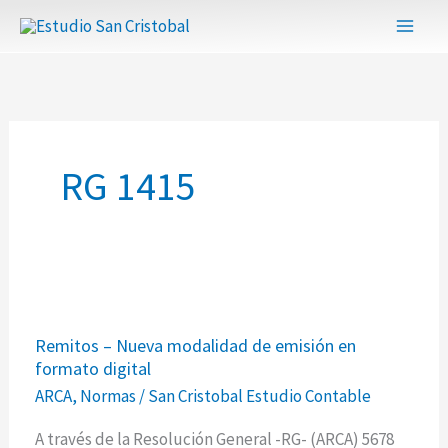
Ir
al
contenido
RG 1415
Remitos
Remitos – Nueva modalidad de emisión en
–
formato digital
Nueva
ARCA
,
Normas
/
San Cristobal Estudio Contable
modalidad
de
A través de la Resolución General -RG- (ARCA) 5678