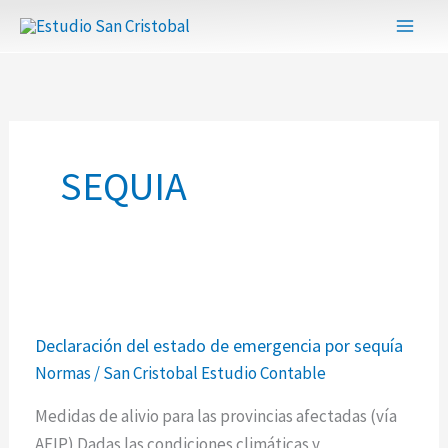
Ir
al
contenido
SEQUIA
Declaración
Declaración del estado de emergencia por sequía
del
Normas
/
San Cristobal Estudio Contable
estado
de
Medidas de alivio para las provincias afectadas (vía
emergencia
AFIP) Dadas las condiciones climáticas y