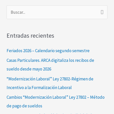
B
u
s
Entradas recientes
c
a
Feriados 2026 – Calendario segundo semestre
r
Casas Particulares. ARCA digitaliza los recibos de
p
sueldo desde mayo 2026
o
“Modernización Laboral” Ley 27802-Régimen de
r
Incentivo a la Formalización Laboral
:
Cambios “Modernización Laboral” Ley 27802 – Método
de pago de sueldos