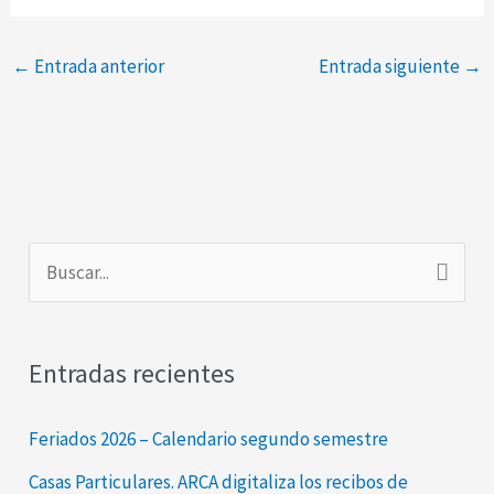
←
Entrada anterior
Entrada siguiente
→
B
u
s
Entradas recientes
c
a
Feriados 2026 – Calendario segundo semestre
r
Casas Particulares. ARCA digitaliza los recibos de