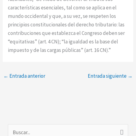
características esenciales, tal como se aplica en el
mundo occidental y que, a su vez, se respeten los
principios constitucionales del derecho tributario: las
contribuciones que establezca el Congreso deben ser
“equitativas” (art. 4 CN); “la igualdad es la base del
impuesto y de las cargas públicas” (art. 16 CN).”
←
Entrada anterior
Entrada siguiente
→
B