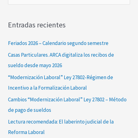
u
s
Entradas recientes
c
a
Feriados 2026 – Calendario segundo semestre
r
Casas Particulares. ARCA digitaliza los recibos de
p
sueldo desde mayo 2026
o
“Modernización Laboral” Ley 27802-Régimen de
r
Incentivo a la Formalización Laboral
:
Cambios “Modernización Laboral” Ley 27802 – Método
de pago de sueldos
Lectura recomendada: El laberinto judicial de la
Reforma Laboral