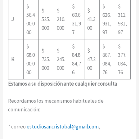
$
$
$
$
$
$
$
56.4
60.6
626.
311.
J
525.
210.
41.3
00.0
31,9
931,
931,
000
000
00
00
7
97
97
$
$
$
$
$
$
$
68.0
84.8
867.
377.
K
735.
245.
47.2
00.0
84,7
084,
084,
000
000
00
00
6
76
76
Estamos a su disposición ante cualquier consulta
Recordamos los mecanismos habituales de
comunicación:
* correo
estudiosancristobal@gmail.com
,