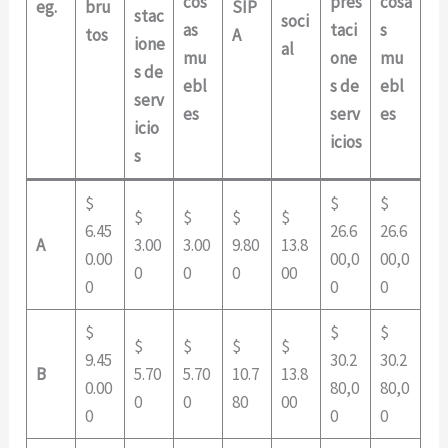
cos
pres
cosa
eg.
bru
SIP
stac
soci
as
taci
s
tos
A
ione
al
mu
one
mu
s de
ebl
s de
ebl
serv
es
serv
es
icio
icios
s
$
$
$
$
$
$
$
6.45
26.6
26.6
A
3.00
3.00
9.80
13.8
0.00
00,0
00,0
0
0
0
00
0
0
0
$
$
$
$
$
$
$
9.45
30.2
30.2
B
5.70
5.70
10.7
13.8
0.00
80,0
80,0
0
0
80
00
0
0
0