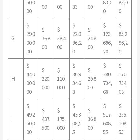
50.0
83,0
83,0
00
00
83
00
00
0
0
$
$
$
$
$
$
$
29.0
22.0
123.
85.2
G
76.8
38.4
24.8
00.0
96,2
696,
96,2
00
00
00
00
0
20
0
$
$
$
$
$
$
$
44.0
30.9
280.
170.
H
220.
110.
29.8
00.0
34.6
734,
734,
000
000
00
00
8
68
68
$
$
$
$
$
$
$
49.2
43.3
517.
255.
I
437.
175.
36.8
50.0
08,5
608,
108,
500
000
00
00
5
55
55