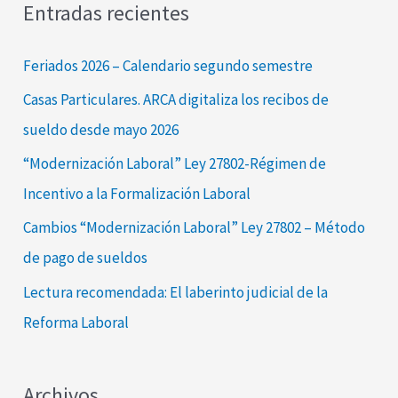
Entradas recientes
c
a
Feriados 2026 – Calendario segundo semestre
r
Casas Particulares. ARCA digitaliza los recibos de
p
sueldo desde mayo 2026
o
“Modernización Laboral” Ley 27802-Régimen de
r
Incentivo a la Formalización Laboral
:
Cambios “Modernización Laboral” Ley 27802 – Método
de pago de sueldos
Lectura recomendada: El laberinto judicial de la
Reforma Laboral
Archivos