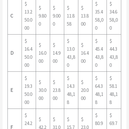
$
$
$
$
$
$
$
13.2
35.4
34.6
C
9.80
9.00
11.8
13.8
50.0
58,0
58,0
0
0
58
00
00
0
0
$
$
$
$
$
$
$
16.4
13.0
45.4
44.3
D
16.0
14.9
16.4
50.0
43,8
43,8
43,8
00
00
00
00
0
0
0
$
$
$
$
$
$
$
19.3
14.3
64.3
58.1
E
30.0
23.8
20.0
50.0
48,1
48,1
48,1
00
00
00
00
8
8
8
$
$
$
$
$
$
$
24.2
80.9
69.7
F
42.2
31.0
15.7
23.0