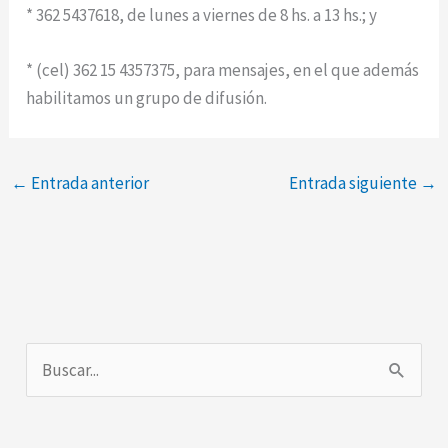
* 362 5437618, de lunes a viernes de 8 hs. a 13 hs.; y
* (cel) 362 15 4357375, para mensajes, en el que además
habilitamos un grupo de difusión.
←
Entrada anterior
Entrada siguiente
→
B
u
s