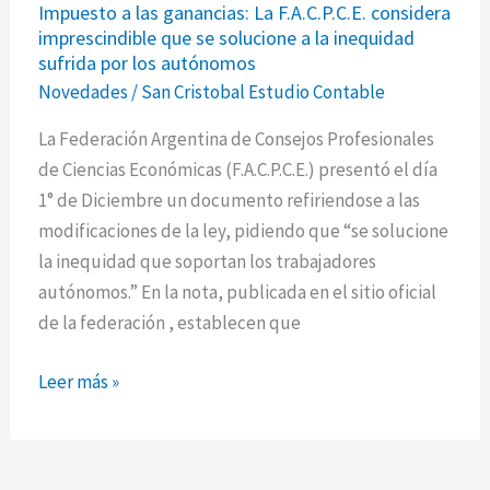
Impuesto a las ganancias: La F.A.C.P.C.E. considera
a
imprescindible que se solucione a la inequidad
las
sufrida por los autónomos
ganancias:
Novedades
/
San Cristobal Estudio Contable
La
F.A.C.P.C.E.
La Federación Argentina de Consejos Profesionales
considera
de Ciencias Económicas (F.A.C.P.C.E.) presentó el día
imprescindible
1° de Diciembre un documento refiriendose a las
que
modificaciones de la ley, pidiendo que “se solucione
se
la inequidad que soportan los trabajadores
solucione
autónomos.” En la nota, publicada en el sitio oficial
a
de la federación , establecen que
la
Leer más »
inequidad
sufrida
por
los