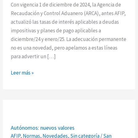
Agencia
Con vigencia 1 de diciembre de 2024, la Agencia de
de
Recaudación y Control Aduanero (ARCA), antes AFIP,
Recaudación
actualizó las tasas de interés aplicables a deudas
y
impositivas y planes de pago aplicables a
Control
diciembre/24 y enero/25. La adecuación permanente
Aduanero
no es una novedad, pero apelamos a estas líneas
(ARCA)
para advertir un […]
Leer más »
Autónomos:
Autónomos: nuevos valores
nuevos
AFIP
,
Normas
,
Novedades
,
Sin categoría
/
San
valores