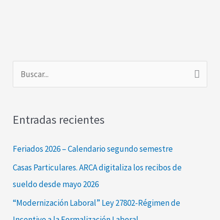
autónomos
B
u
s
Entradas recientes
c
a
Feriados 2026 – Calendario segundo semestre
r
Casas Particulares. ARCA digitaliza los recibos de
p
sueldo desde mayo 2026
o
“Modernización Laboral” Ley 27802-Régimen de
r
Incentivo a la Formalización Laboral