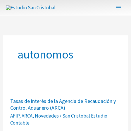
Ir
al
contenido
autonomos
Tasas
Tasas de interés de la Agencia de Recaudación y
de
Control Aduanero (ARCA)
interés
AFIP
,
ARCA
,
Novedades
/
San Cristobal Estudio
de
Contable
la